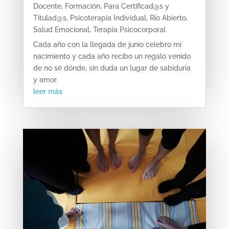
Docente
,
Formación
,
Para Certificad@s y
Titulad@s
,
Psicoterapia Individual
,
Río Abierto
,
Salud Emocional
,
Terapia Psicocorporal
Cada año con la llegada de junio celebro mi
nacimiento y cada año recibo un regalo venido
de no sé dónde, sin duda un lugar de sabiduría
y amor.
leer más