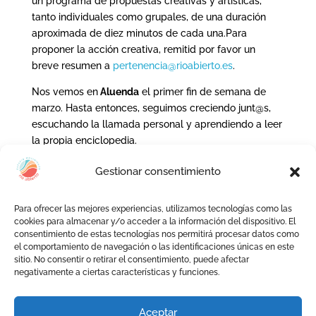
un programa de propuestas creativas y artísticas,
tanto individuales como grupales, de una duración
aproximada de diez minutos de cada una.Para
proponer la acción creativa, remitid por favor un
breve resumen a
pertenencia@rioabierto.es
.
Nos vemos en
Aluenda
el primer fin de semana de
marzo. Hasta entonces, seguimos creciendo junt@s,
escuchando la llamada personal y aprendiendo a leer
la propia enciclopedia.
www.rioabierto.es
Gestionar consentimiento
Descarga el documento con el programa y las
Para ofrecer las mejores experiencias, utilizamos tecnologías como las
indicaciones para realizar la inscripción
cookies para almacenar y/o acceder a la información del dispositivo. El
consentimiento de estas tecnologías nos permitirá procesar datos como
el comportamiento de navegación o las identificaciones únicas en este
sitio. No consentir o retirar el consentimiento, puede afectar
negativamente a ciertas características y funciones.
Ver publicaciones por Categorías
Aceptar