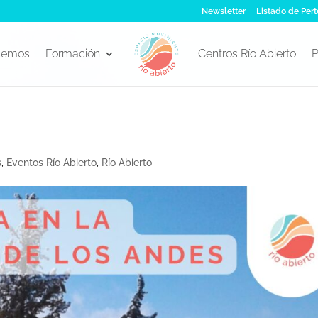
Newsletter
Listado de Pert
cemos
Formación
Centros Río Abierto
P
s
,
Eventos Río Abierto
,
Río Abierto