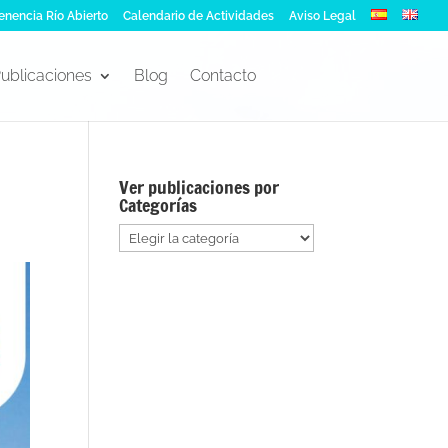
enencia Río Abierto
Calendario de Actividades
Aviso Legal
ublicaciones
Blog
Contacto
Ver publicaciones por
Categorías
Ver
publicaciones
por
Categorías