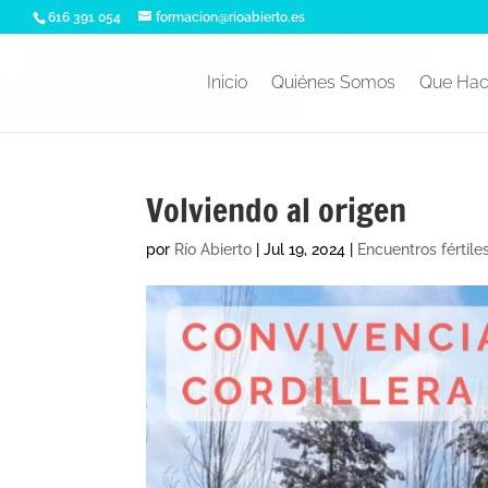
616 391 054
formacion@rioabierto.es
Inicio
Quiénes Somos
Que Ha
Volviendo al origen
por
Río Abierto
|
Jul 19, 2024
|
Encuentros fértile