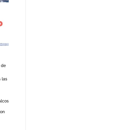
z de
 las
alcos
con