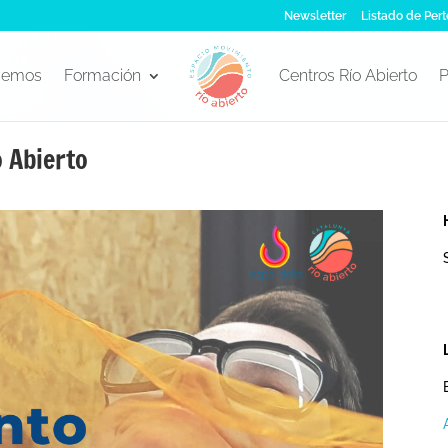
Newsletter
Listado de Pert
cemos
Formación
Centros Río Abierto
P
 Abierto