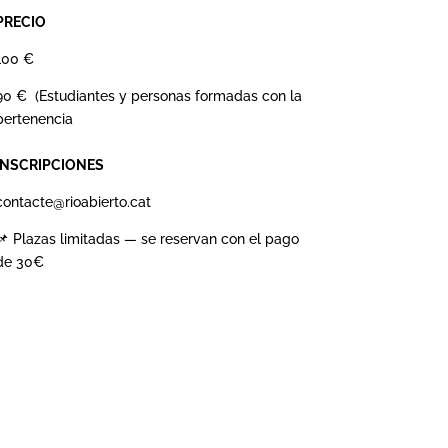
PRECIO
100 €
90 € (Estudiantes y personas formadas con la
pertenencia
INSCRIPCIONES
contacte@rioabierto.cat
📌 Plazas limitadas — se reservan con el pago
de 30€