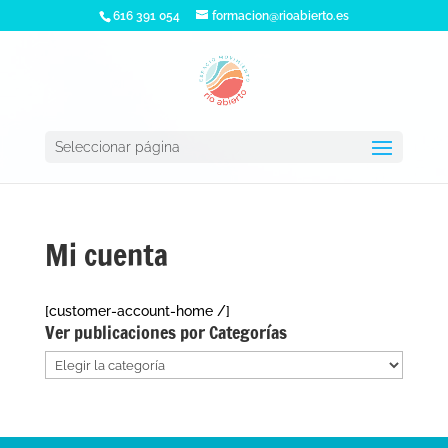
616 391 054
formacion@rioabierto.es
Seleccionar página
Mi cuenta
[customer-account-home /]
Ver publicaciones por Categorías
Ver
publicaciones
por
Categorías